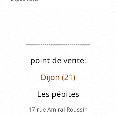
E
x
p
*******************************
o
point de vente:
s
Dijon (21)
i
t
Les pépites
i
o
17 rue Amiral Roussin