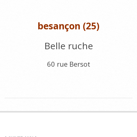
n
s
besançon (25)
Belle ruche
60 rue Bersot
2017-
05-
24