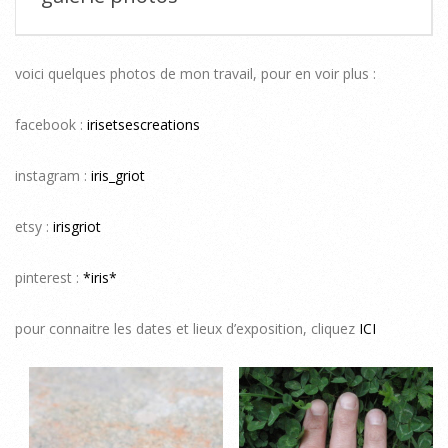
voici quelques photos de mon travail, pour en voir plus :
g
facebook :
irisetsescreations
a
l
instagram :
iris_griot
e
etsy :
irisgriot
r
pinterest :
*iris*
i
pour connaitre les dates et lieux d’exposition, cliquez
ICI
e
p
h